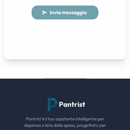
Invia messaggio
send
Pantrist
Pantrist è il tuo assistente intelligente per
dispensa e lista della spesa, progettato per