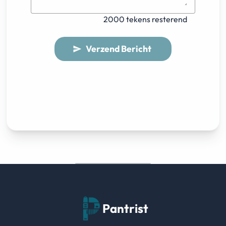
2000 tekens resterend
Verzend Bericht
send
Pantrist