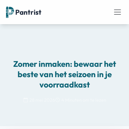
Pantrist
Zomer inmaken: bewaar het
beste van het seizoen in je
voorraadkast
28 mei 2026
4 Minuten om te lezen
calendar_today
schedule