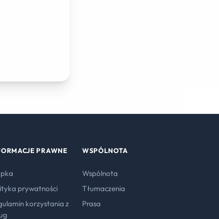
FORMACJE PRAWNE
WSPÓLNOTA
opka
Wspólnota
ityka prywatności
Tłumaczenia
ulamin korzystania z
Prasa
ług