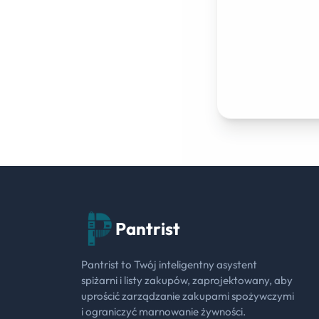
Pantrist
Pantrist to Twój inteligentny asystent
spiżarni i listy zakupów, zaprojektowany, aby
uprościć zarządzanie zakupami spożywczymi
i ograniczyć marnowanie żywności.