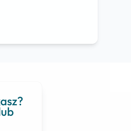
kasz?
lub