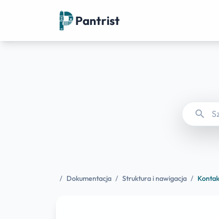
Pantrist
search
/
Dokumentacja
/
Struktura i nawigacja
/
Kontak