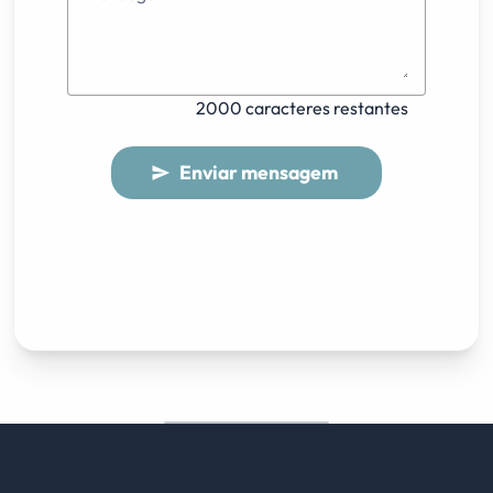
2000 caracteres restantes
Enviar mensagem
send