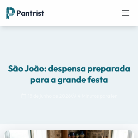
Pantrist
São João: despensa preparada
para a grande festa
18 de junho de 2026
4 Minutos para ler
calendar_today
schedule