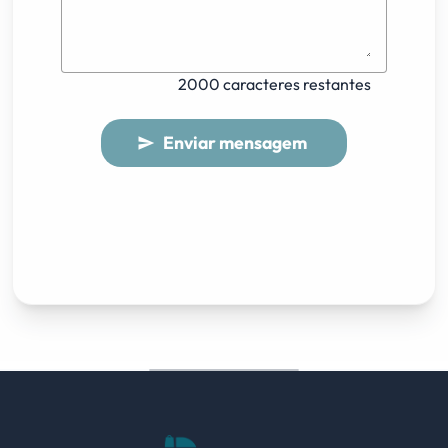
2000 caracteres restantes
Enviar mensagem
send