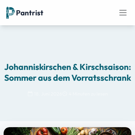
Pantrist
Johanniskirschen & Kirschsaison:
Sommer aus dem Vorratsschrank
18. Juni 2026
4 Minuten zu lesen
calendar_today
schedule