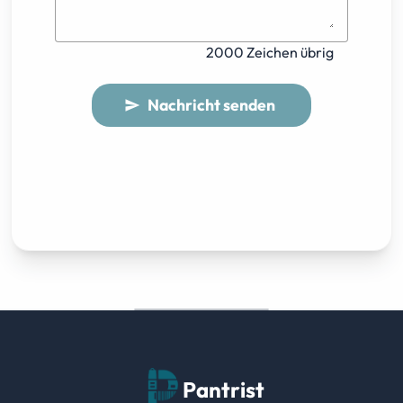
2000 Zeichen übrig
Nachricht senden
send
Pantrist