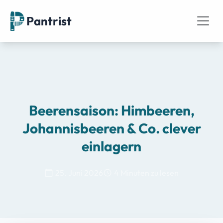
Pantrist
Beerensaison: Himbeeren,
Johannisbeeren & Co. clever
einlagern
25. Juni 2026
4 Minuten zu lesen
calendar_today
schedule