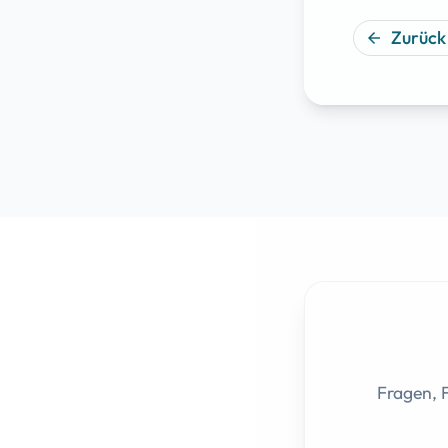
Zurück
arrow_back
Fragen, 