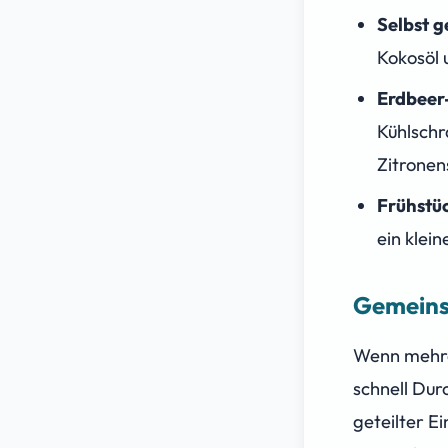
Selbst 
Kokosöl 
Erdbeer
Kühlschr
Zitronens
Frühstüc
ein klei
Gemeins
Wenn mehre
schnell Dur
geteilter E