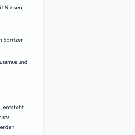
it Nüssen,
 Spritzer
Nussmus und
, entsteht
ists
werden