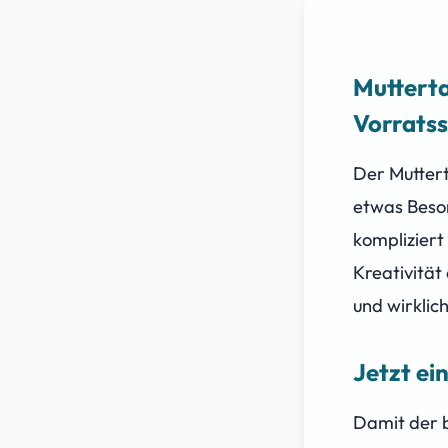
Muttert
Vorrats
Der Mutter
etwas Beson
kompliziert
Kreativität
und wirklic
Jetzt ei
Damit der be