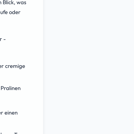
 Blick, was
äufe oder
r -
er cremige
 Pralinen
er einen