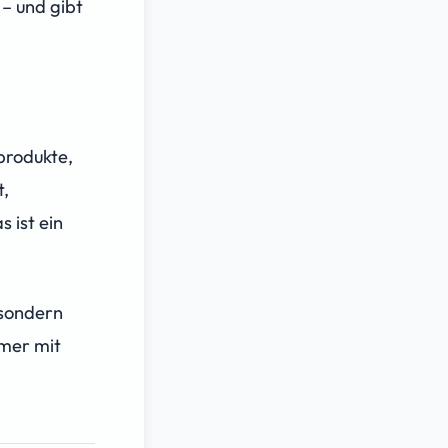
– und gibt
gprodukte,
t,
 ist ein
 sondern
mmer mit