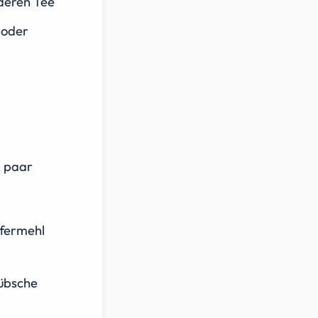
deren Tee
 oder
n paar
afermehl
hübsche