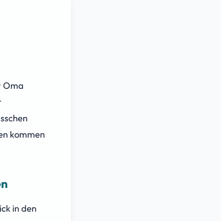
er Oma
r
isschen
rzen kommen
en
ick in den