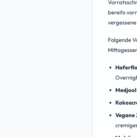
Vorratsschr
bereits vor
vergessene
Folgende Vo
Mittagessen
Haferfl
Overnig
Medjool
Kokosc
Vegane 
cremigen