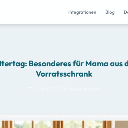
Integrationen
Blog
D
tertag: Besonderes für Mama aus
Vorratsschrank
7. Mai 2026
4 Minuten zu lesen
calendar_today
schedule