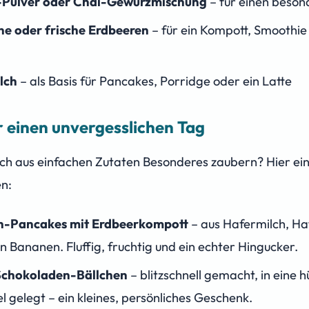
Pulver oder Chai-Gewürzmischung
– für einen beson
ne oder frische Erdbeeren
– für ein Kompott, Smoothie
lch
– als Basis für Pancakes, Porridge oder ein Latte
r einen unvergesslichen Tag
ich aus einfachen Zutaten Besonderes zaubern? Hier ei
en:
-Pancakes mit Erdbeerkompott
– aus Hafermilch, H
en Bananen. Fluffig, fruchtig und ein echter Hingucker.
Schokoladen-Bällchen
– blitzschnell gemacht, in eine 
l gelegt – ein kleines, persönliches Geschenk.