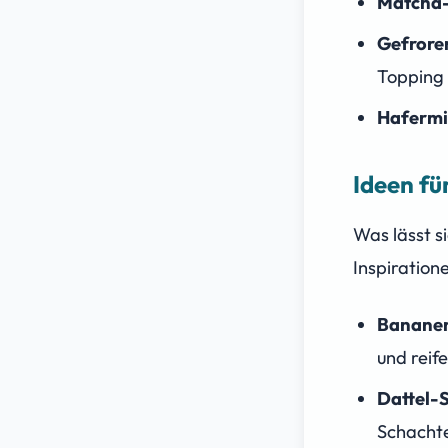
Matcha-
Gefrore
Topping
Hafermi
Ideen fü
Was lässt s
Inspiration
Bananen
und reif
Dattel-
Schachte