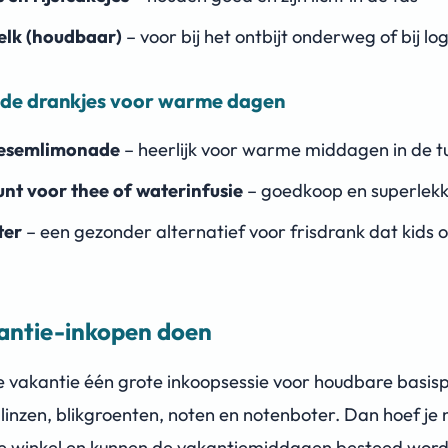
lk (houdbaar)
– voor bij het ontbijt onderweg of bij lo
nde drankjes voor warme dagen
oesemlimonade
– heerlijk voor warme middagen in de t
nt voor thee of waterinfusie
– goedkoop en superlek
ter
– een gezonder alternatief voor frisdrank dat kids o
antie-inkopen doen
 vakantie één grote inkoopsessie voor houdbare basis
, linzen, blikgroenten, noten en notenboter. Dan hoef je n
e winkel en kunnen de vakantiemiddagen besteed wor