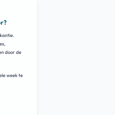
or?
kantie.
es,
en door de
ele week te