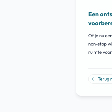
Een ont
voorber
Of je nu ee
non-stop wi
ruimte voor
Terug 
arrow_back