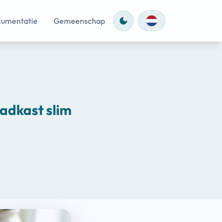
umentatie
Gemeenschap
dark_mode
aadkast slim