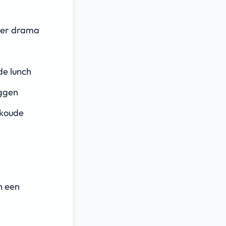
der drama
de lunch
iggen
 koude
n een