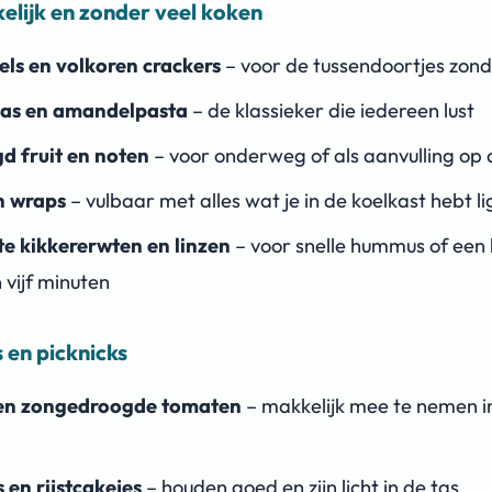
elijk en zonder veel koken
els en volkoren crackers
– voor de tussendoortjes zon
as en amandelpasta
– de klassieker die iedereen lust
d fruit en noten
– voor onderweg of als aanvulling op 
n wraps
– vulbaar met alles wat je in de koelkast hebt l
te kikkererwten en linzen
– voor snelle hummus of een
 vijf minuten
s en picknicks
 en zongedroogde tomaten
– makkelijk mee te nemen i
 en rijstcakejes
– houden goed en zijn licht in de tas