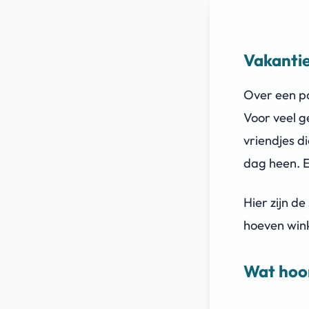
Vakantie
Over een p
Voor veel g
vriendjes d
dag heen. 
Hier zijn d
hoeven win
Wat hoor