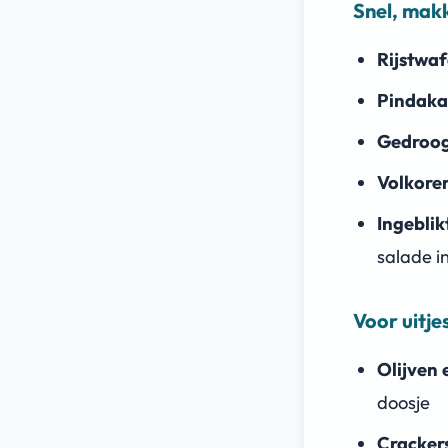
Snel, makk
Rijstwaf
Pindaka
Gedroog
Volkore
Ingeblik
salade in
Voor uitje
Olijven
doosje
Crackers