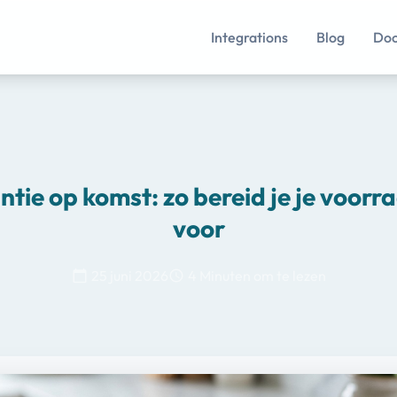
Integrations
Blog
Doc
ie op komst: zo bereid je je voorr
voor
25 juni 2026
4 Minuten om te lezen
calendar_today
schedule