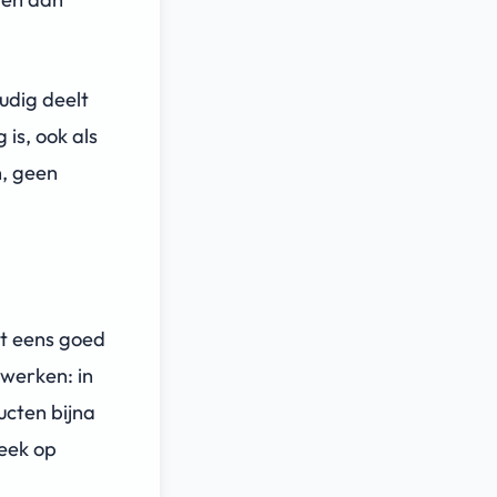
udig deelt
is, ook als
n, geen
t eens goed
rwerken: in
ucten bijna
week op