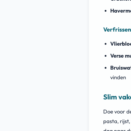
Haverme
Verfrisse
Vlierbl
Verse mu
Bruiswa
vinden
Slim vak
Doe voor de
pasta, rijst
dag naar d