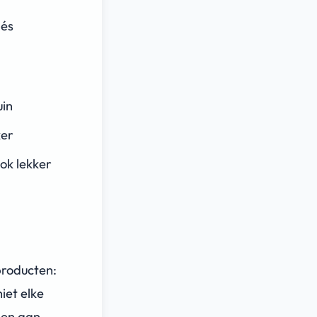
gés
uin
ker
ok lekker
producten:
iet elke
den aan