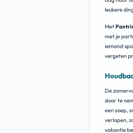
leukere din
Met
Pantri
met je part
iemand spon
vergeten p
Houdbaa
De zomerva
door te nem
een soep, s
verlopen, z
vakantie b